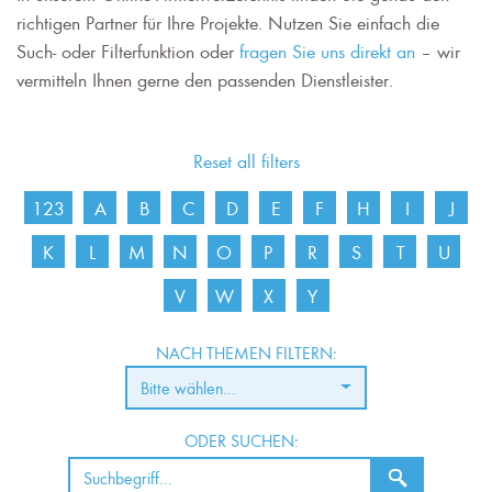
richtigen Partner für Ihre Projekte. Nutzen Sie einfach die
Such- oder Filterfunktion oder
fragen Sie uns direkt an
– wir
vermitteln Ihnen gerne den passenden Dienstleister.
Reset all filters
123
A
B
C
D
E
F
H
I
J
K
L
M
N
O
P
R
S
T
U
V
W
X
Y
NACH THEMEN FILTERN:
Bitte wählen...
ODER SUCHEN: