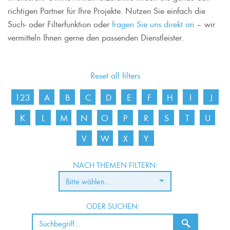
richtigen Partner für Ihre Projekte. Nutzen Sie einfach die
Such- oder Filterfunktion oder
fragen Sie uns direkt an
– wir
vermitteln Ihnen gerne den passenden Dienstleister.
Reset all filters
123
A
B
C
D
E
F
H
I
J
K
L
M
N
O
P
R
S
T
U
V
W
X
Y
NACH THEMEN FILTERN:
Bitte wählen...
ODER SUCHEN: