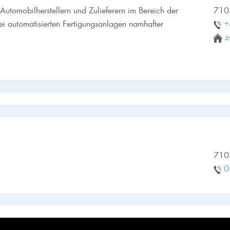
Automobilherstellern und Zulieferern im Bereich der
710
i automatisierten Fertigungsanlagen namhafter
+
z
710
0