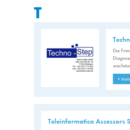
T
Tech
Die Firm
Diagnose
wachstu
Mehr
Teleinformatica Assessors S