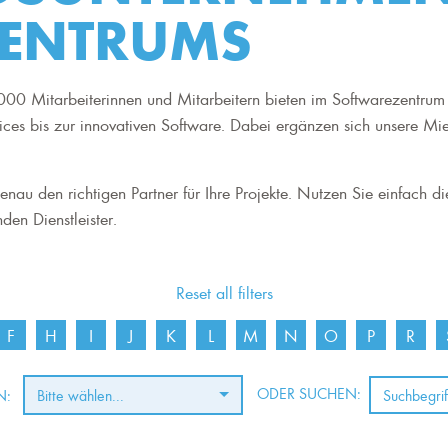
ENTRUMS
00 Mitarbeiterinnen und Mitarbeitern bieten im Softwarezentrum 
ices bis zur innovativen Software. Dabei ergänzen sich unsere Mi
nau den richtigen Partner für Ihre Projekte. Nutzen Sie einfach di
den Dienstleister.
Reset all filters
F
H
I
J
K
L
M
N
O
P
R
ODER SUCHEN:
N:
Bitte wählen...