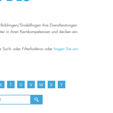
Böblingen/Sindelfingen ihre Dienstleistungen
eter in ihren Kernkompetenzen und decken ein
e Such- oder Filterfunktion oder
fragen Sie uns
S
T
U
V
W
X
Y