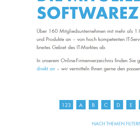
SOFTWAREZ
Über 160 Mitgliedsunternehmen mit mehr als 1.0
und Produkte an – von hoch kompetenten IT-Serv
breites Gebiet des IT-Marktes ab.
In unserem Online-Firmenverzeichnis finden Sie ge
direkt an
– wir vermitteln Ihnen gerne den passen
123
A
B
C
D
E
NACH THEMEN FILTER