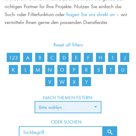
richtigen Partner für Ihre Projekte. Nutzen Sie einfach die
Such- oder Filterfunktion oder
fragen Sie uns direkt an
– wir
vermitteln Ihnen gerne den passenden Dienstleister.
Reset all filters
123
A
B
C
D
E
F
H
I
J
K
L
M
N
O
P
R
S
T
U
V
W
X
Y
NACH THEMEN FILTERN:
Bitte wählen...
ODER SUCHEN: