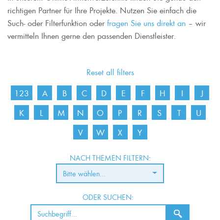
richtigen Partner für Ihre Projekte. Nutzen Sie einfach die
Such- oder Filterfunktion oder
fragen Sie uns direkt an
– wir
vermitteln Ihnen gerne den passenden Dienstleister.
Reset all filters
123
A
B
C
D
E
F
H
I
J
K
L
M
N
O
P
R
S
T
U
V
W
X
Y
NACH THEMEN FILTERN:
Bitte wählen...
ODER SUCHEN: