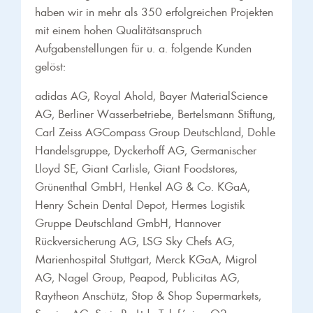
haben wir in mehr als 350 erfolgreichen Projekten
mit einem hohen Qualitätsanspruch
Aufgabenstellungen für u. a. folgende Kunden
gelöst:
adidas AG, Royal Ahold, Bayer MaterialScience
AG, Berliner Wasserbetriebe, Bertelsmann Stiftung,
Carl Zeiss AGCompass Group Deutschland, Dohle
Handelsgruppe, Dyckerhoff AG, Germanischer
Lloyd SE, Giant Carlisle, Giant Foodstores,
Grünenthal GmbH, Henkel AG & Co. KGaA,
Henry Schein Dental Depot, Hermes Logistik
Gruppe Deutschland GmbH, Hannover
Rückversicherung AG, LSG Sky Chefs AG,
Marienhospital Stuttgart, Merck KGaA, Migrol
AG, Nagel Group, Peapod, Publicitas AG,
Raytheon Anschütz, Stop & Shop Supermarkets,
Sunrise AG, SwissRe Ltd., Telefónica O2,