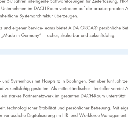
ber 50 Jahren intelligente Softwarelösungen für Zeiterfassung,
00 Unternehmen im DACH-Raum vertrauen auf die praxiserprobten A
nheitliche Systemarchitektur überzeugen.
s und eigener Service-Teams bietet AIDA ORGA® persönliche Bet
d „Made in Germany“ – sicher, skalierbar und zukunftsfähig.
d Systemhaus mit Hauptsitz in Böblingen. Seit über fünf Jahrzeh
 und zukunftsfähig gestalten. Als mittelständischer Hersteller ver
 ein starkes Partnernetzwerk im gesamten DACH-Raum unterstützt.
it, technologischer Stabilität und persönlicher Betreuung. Mit eig
für verlässliche Digitalisierung im HR- und Workforce-Management.