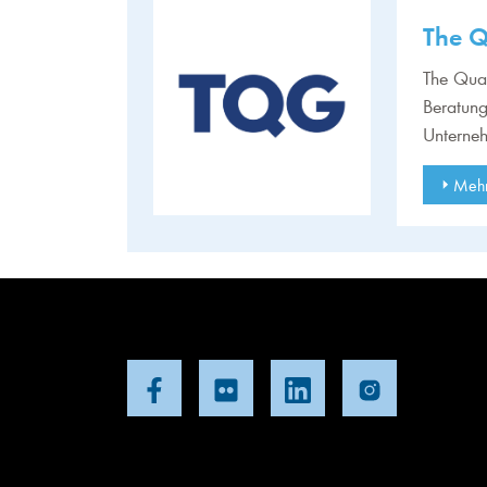
The 
The Qual
Beratung
Unterneh
Mehr