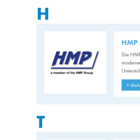
H
HMP 
Die HMP 
moderne 
Unterstü
Mehr
T