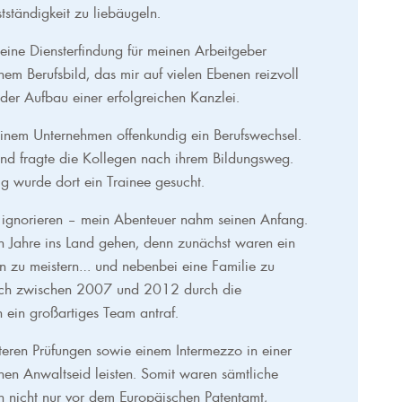
tständigkeit zu liebäugeln.
r eine Diensterfindung für meinen Arbeitgeber
einem Berufsbild, das mir auf vielen Ebenen reizvoll
 der Aufbau einer erfolgreichen Kanzlei.
nem Unternehmen offenkundig ein Berufswechsel.
 und fragte die Kollegen nach ihrem Bildungsweg.
ig wurde dort ein Trainee gesucht.
t ignorieren – mein Abenteuer nahm seinen Anfang.
n Jahre ins Land gehen, denn zunächst waren ein
en zu meistern… und nebenbei eine Familie zu
mich zwischen 2007 und 2012 durch die
h ein großartiges Team antraf.
ren Prüfungen sowie einem Intermezzo in einer
nen Anwaltseid leisten. Somit waren sämtliche
n nicht nur vor dem Europäischen Patentamt,