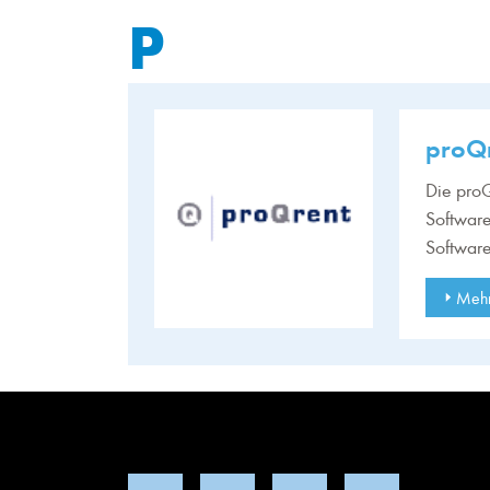
P
proQ
Die proQ
Softwar
Software
Mehr