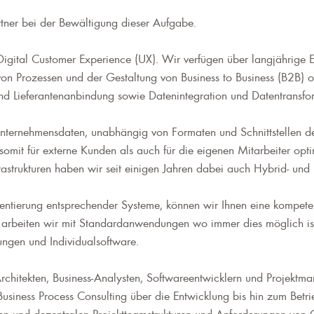
rtner bei der Bewältigung dieser Aufgabe.
igital Customer Experience (UX). Wir verfügen über langjährige 
on Prozessen und der Gestaltung von Business to Business (B2B) 
und Lieferantenanbindung sowie Datenintegration und Datentransf
nternehmensdaten, unabhängig von Formaten und Schnittstellen de
omit für externe Kunden als auch für die eigenen Mitarbeiter opti
astrukturen haben wir seit einigen Jahren dabei auch Hybrid- und P
tierung entsprechender Systeme, können wir Ihnen eine kompetent
arbeiten wir mit Standardanwendungen wo immer dies möglich ist
ungen und Individualsoftware.
chitekten, Business-Analysten, Softwareentwicklern und Projektman
 Business Process Consulting über die Entwicklung bis hin zum Bet
alen und dezentralen Projektteamstrukturen und Anforderungen von