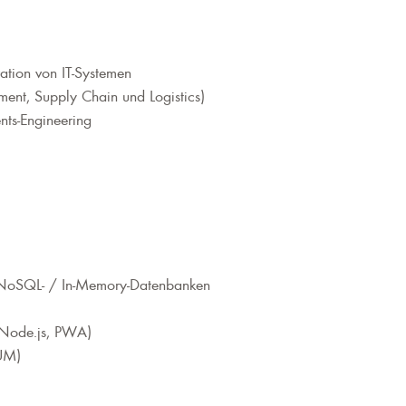
ration von IT-Systemen
ent, Supply Chain und Logistics)
ts-Engineering
 NoSQL- / In-Memory-Datenbanken
 Node.js, PWA)
UM)
)