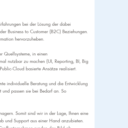
Erfahrungen bei der Lösung der dabei
oder Business to Customer (B2C) Beziehungen.
ormation hervorzuheben.
r Quellsysteme, in einen
mal nutzbar zu machen (UI, Reporting, BI, Big
ublic-Cloud basierte Ansätze realisiert.
e individuelle Beratung und die Entwicklung
 und passen sie bei Bedarf an. So
agern. Somit sind wir in der Lage, Ihnen eine
rieb und Support aus einer Hand anzubieten.
 Großunternehmen runden das Bild ab.