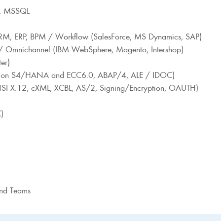
e, MSSQL
– CRM, ERP, BPM / Workflow (SalesForce, MS Dynamics, SAP)
 / Omnichannel (IBM WebSphere, Magento, Intershop)
er)
PI on S4/HANA and ECC6.0, ABAP/4, ALE / IDOC)
NSI X.12, cXML, XCBL, AS/2, Signing/Encryption, OAUTH)
)
und Teams