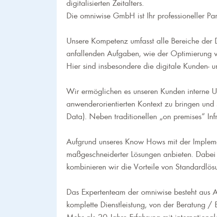
digitalisierten Zeitalters.
Die omniwise GmbH ist Ihr professioneller Pa
Unsere Kompetenz umfasst alle Bereiche der D
anfallenden Aufgaben, wie der Optimierung v
Hier sind insbesondere die digitale Kunden- 
Wir ermöglichen es unseren Kunden interne U
anwenderorientierten Kontext zu bringen und s
Data). Neben traditionellen „on premises“ Infr
Aufgrund unseres Know Hows mit der Implemen
maßgeschneiderter Lösungen anbieten. Dabei 
kombinieren wir die Vorteile von Standardlös
Das Expertenteam der omniwise besteht aus Ar
komplette Dienstleistung, von der Beratung /
Mehr als 20 Jahre Erfahrung mit internation